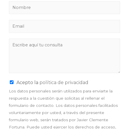
N
o
m
E
b
m
r
a
e
M
i
*
e
l
n
*
s
a
j
Acepto la
política de privacidad
e
Los datos personales serán utilizados para enviarte la
*
respuesta a la cuestión que solicitas al rellenar el
formulario de contacto. Los datos personales facilitados
voluntariamente por usted, a través del presente
formulario web, serán tratados por Javier Clemente
Fortuna. Puede usted ejercer los derechos de acceso,