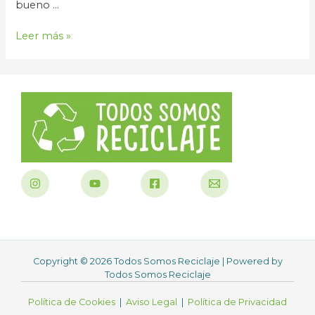
bueno …
Las
Leer más »
9R
de
la
Economía
Circular
y
el
Truco
infalible
para
aprovecharlas
al
Máximo
Copyright © 2026 Todos Somos Reciclaje | Powered by
Todos Somos Reciclaje
Política de Cookies
|
Aviso Legal
|
Política de Privacidad