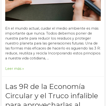
En el mundo actual, cuidar el medio ambiente es más
importante que nunca. Todos debemos poner de
nuestra parte para reducir los residuos y proteger
nuestro planeta para las generaciones futuras. Una de
las formas más eficaces de hacerlo es siguiendo las 3 R:
reduce, reutiliza y recicla Incorporando estos principios
a nuestra vida cotidiana, …
Reduce
Leer más »
Reutiliza
y
Recicla:
Las 9R de la Economía
Cómo
cuidar
Circular y el Truco infalible
el
para aprovecharlas al
medio