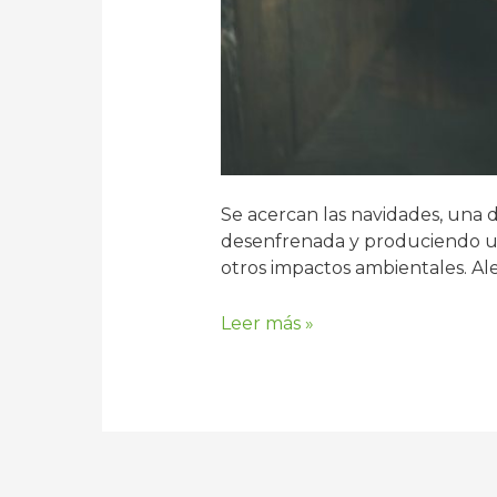
Se acercan las navidades, una
desenfrenada y produciendo un
otros impactos ambientales. A
La
Leer más »
dura
decisión
de
qué
regalar
en